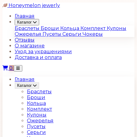
Honeymelon jewerly
Главная
Каталог
Браслеты
Броши
Кольца
Комплект
Кулоны
Ожерелья
Пусеты
Серьги
Чокеры
Отзывы
О магазине
Уход за украшениями
Доставка и оплата
0
Главная
Каталог
Браслеты
Броши
Кольца
Комплект
Кулоны
Ожерелья
Пусеты
Серьги